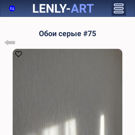
LENLY-
ART
ru
Обои серые #75