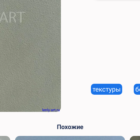
текстуры
б
lenly-art.ru
Похожие