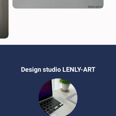
lenly-art.ru
-art.ru
Design studio LENLY-ART