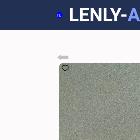
LENLY-
A
ru