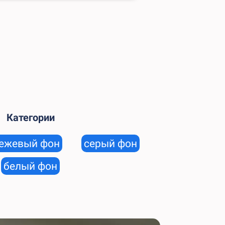
Категории
ежевый фон
серый фон
белый фон