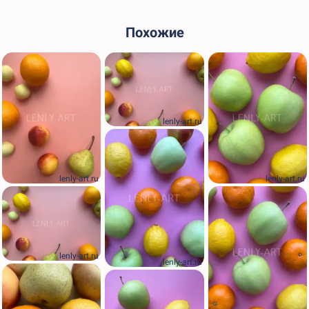
Похожие
lenly-art.ru
lenly-art.ru
lenly-art.ru
lenly-art.ru
lenly-art.ru