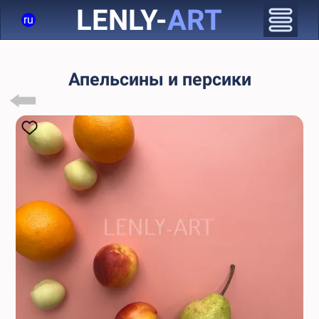
LENLY-
ART
ru
Апельсины и персики