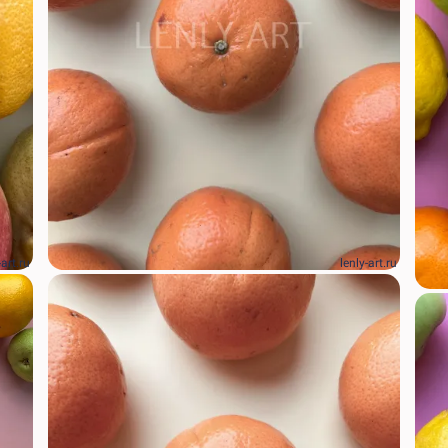
-art.ru
lenly-art.ru