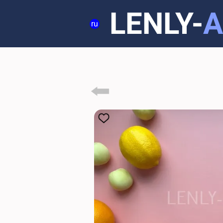
LENLY-
A
ru