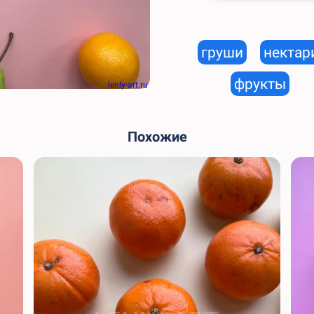
груши
нектар
фрукты
lenly-art.ru
Похожие