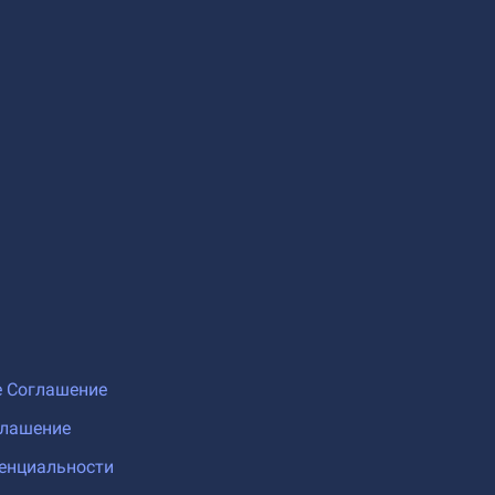
е Соглашение
глашение
енциальности