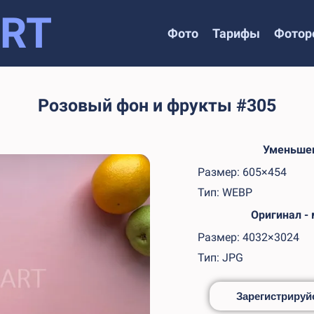
RT
Фото
Тарифы
Фотор
Розовый фон и фрукты #305
Уменьшен
Размер: 605×454
Тип: WEBP
Оригинал -
Размер: 4032×3024
Тип: JPG
Зарегистрируйс