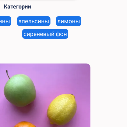
Категории
ины
апельсины
лимоны
сиреневый фон