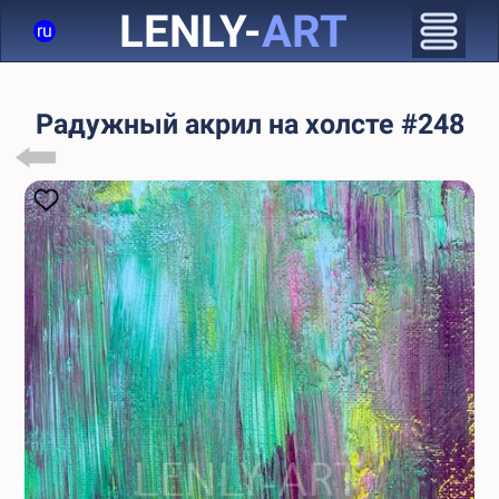
LENLY-
ART
ru
Радужный акрил на холсте #248