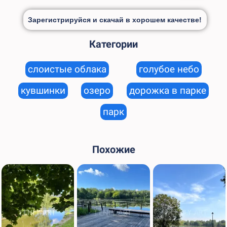
Зарегистрируйся и скачай в хорошем качестве!
Категории
слоистые облака
голубое небо
кувшинки
озеро
дорожка в парке
парк
Похожие