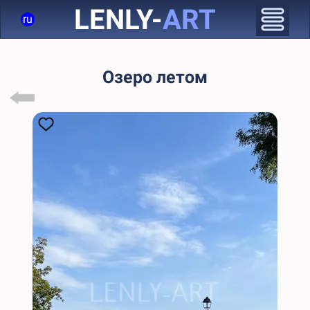
LENLY-
ART
ru
Озеро летом