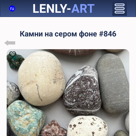
LENLY-
ART
ru
Камни на сером фоне #846