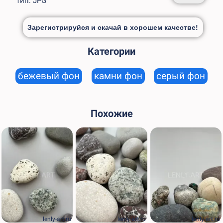
Тип: JPG
Зарегистрируйся и скачай в хорошем качестве!
Категории
бежевый фон
камни фон
серый фон
Похожие
lenly-art.ru
lenly-art.ru
lenly-art.ru