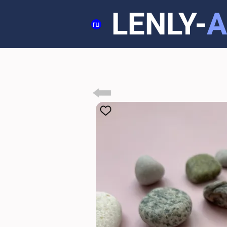
LENLY-
A
ru