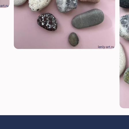
-art.ru
lenly-art.ru