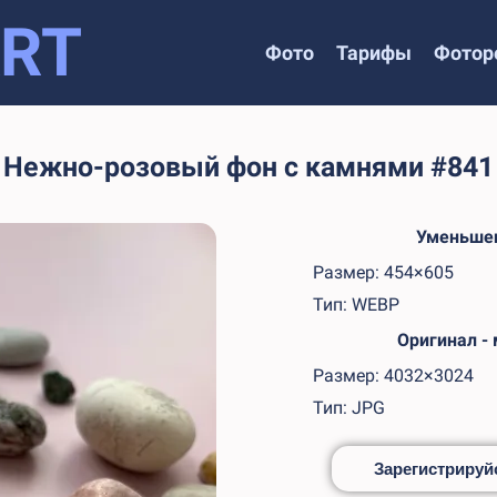
RT
Фото
Тарифы
Фотор
Нежно-розовый фон с камнями #841
Уменьшен
Размер: 454×605
Тип: WEBP
Оригинал -
Размер: 4032×3024
Тип: JPG
Зарегистрируйс