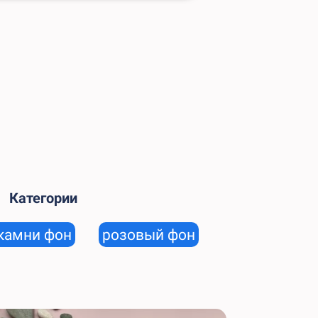
Категории
камни фон
розовый фон