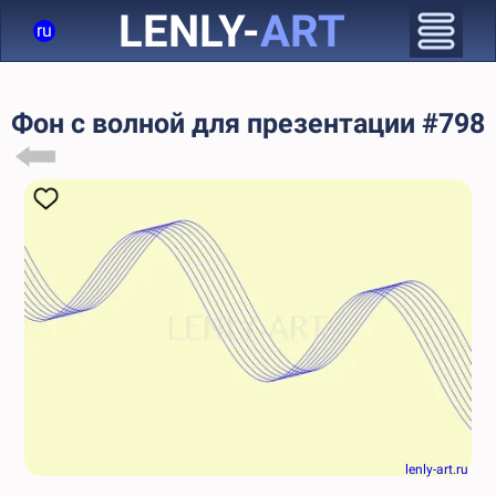
LENLY-
ART
ru
Фон с волной для презентации #798
lenly-art.ru