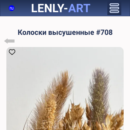
LENLY-
ART
ru
Колоски высушенные #708