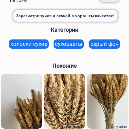
Тип: JPG
Зарегистрируйся и скачай в хорошем качестве!
Категории
колоски сухие
сухоцветы
серый фон
Похожие
lenly-art.ru
lenly-art.ru
lenly-art.ru