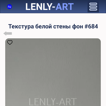
LENLY-
ART
ru
Текстура белой стены фон #684