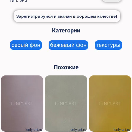
Тип: JPG
Зарегистрируйся и скачай в хорошем качестве!
Категории
серый фон
бежевый фон
текстуры
Похожие
lenly-art.ru
lenly-art.ru
lenly-art.ru