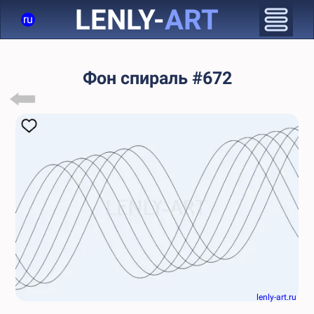
LENLY-
ART
ru
Фон спираль #672
lenly-art.ru