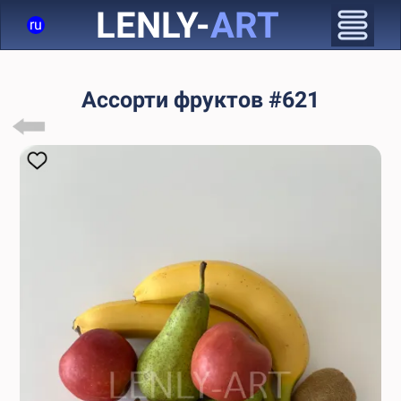
LENLY-
ART
ru
Ассорти фруктов #621