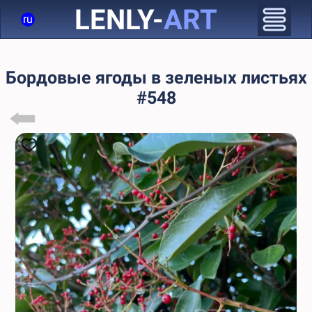
LENLY-
ART
ru
Бордовые ягоды в зеленых листьях
#548