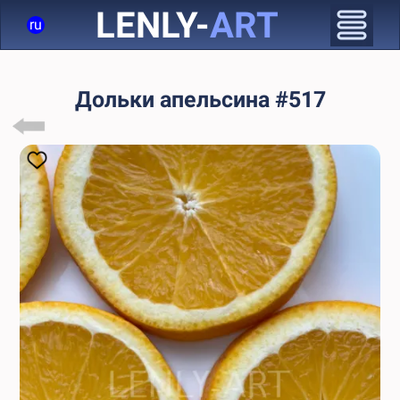
LENLY-
ART
ru
Дольки апельсина #517