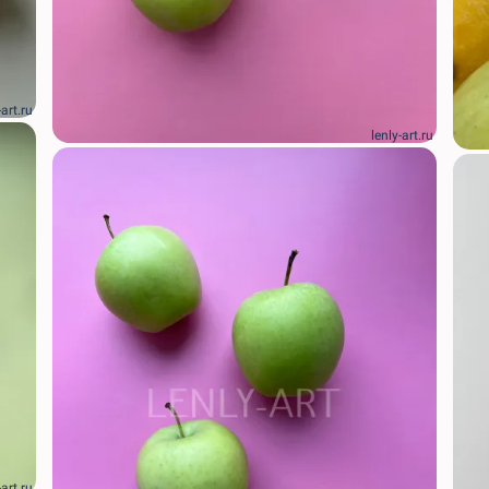
-art.ru
lenly-art.ru
-art.ru