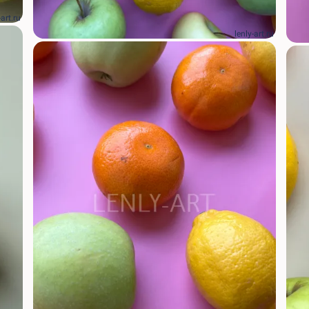
-art.ru
lenly-art.ru