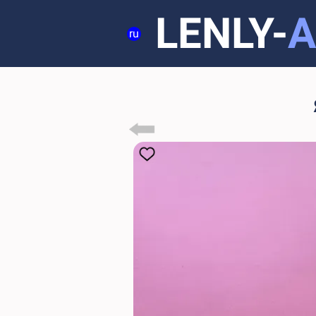
LENLY-
A
ru