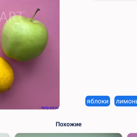
яблоки
лимон
lenly-art.ru
Похожие