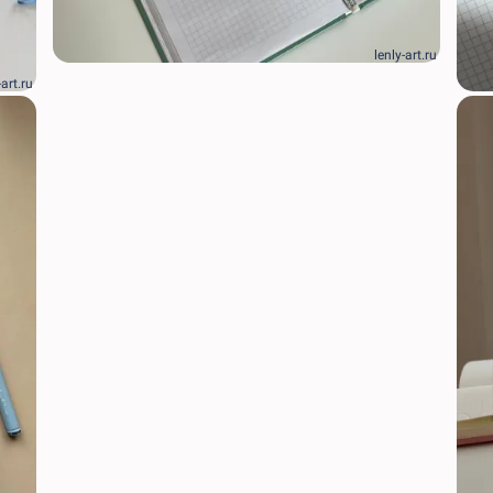
lenly-art.ru
-art.ru