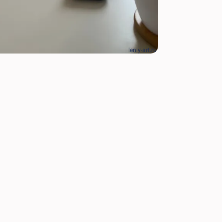
lenly-art.ru