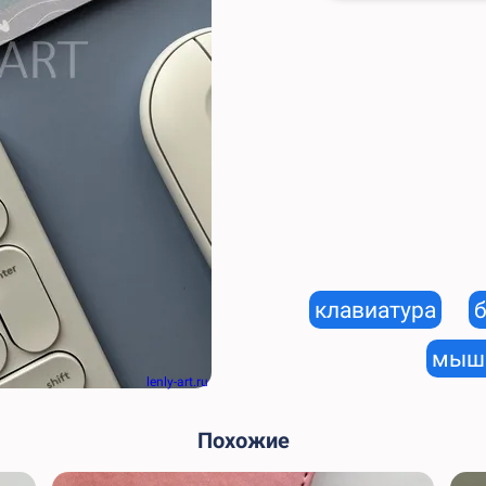
клавиатура
мышк
lenly-art.ru
Похожие