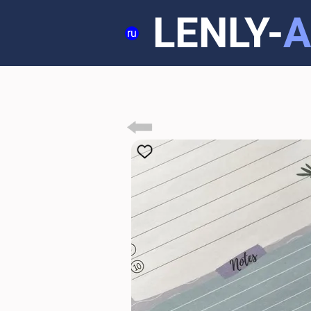
LENLY-
A
ru