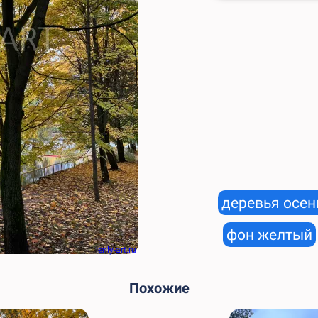
деревья осе
фон желтый
lenly-art.ru
Похожие