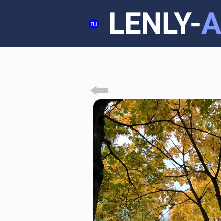
LENLY-
A
ru