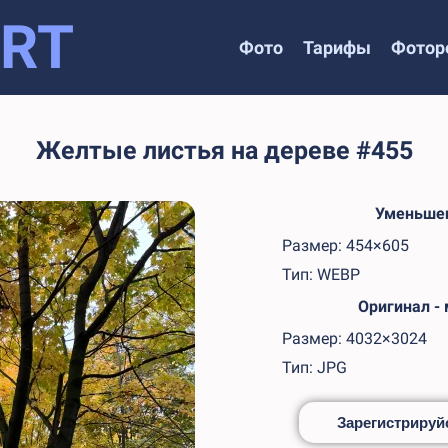
RT
Фото
Тарифы
Фотор
Желтые листья на дереве #455
Уменьшен
Размер: 454×605
Тип: WEBP
Оригинал -
Размер: 4032×3024
Тип: JPG
Зарегистрируйс