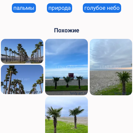
пальмы
природа
голубое небо
Похожие
lenly-art.ru
lenly-art.ru
lenly-art.ru
lenly-art.ru