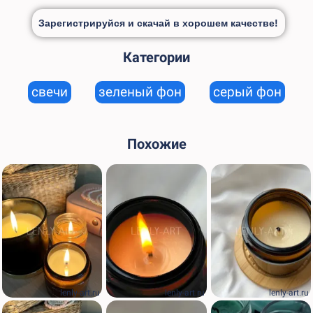
Зарегистрируйся и скачай в хорошем качестве!
Категории
свечи
зеленый фон
серый фон
Похожие
lenly-art.ru
lenly-art.ru
lenly-art.ru