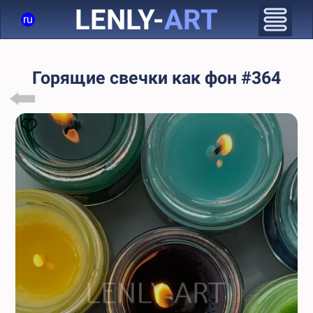
LENLY-
ART
ru
Горящие свечки как фон #364