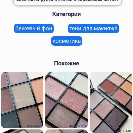
Категории
бежевый фон
тени для макияжа
косметика
Похожие
lenly-art.ru
lenly-art.ru
lenly-art.ru