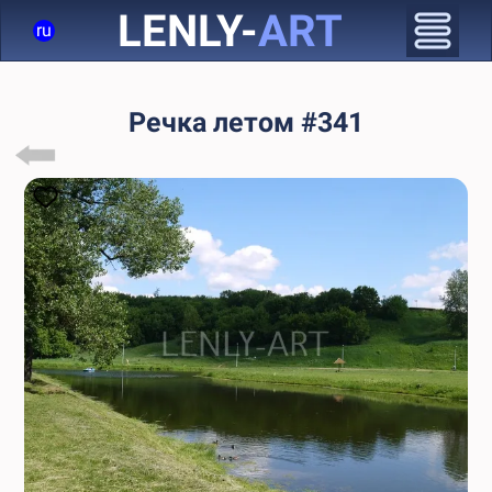
LENLY-
ART
ru
Речка летом #341