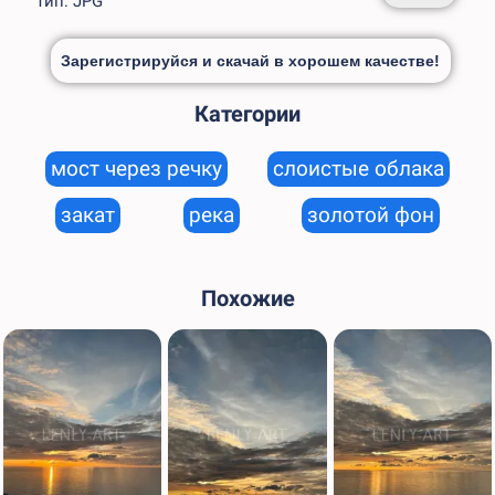
Тип: JPG
Зарегистрируйся и скачай в хорошем качестве!
Категории
мост через речку
слоистые облака
закат
река
золотой фон
Похожие