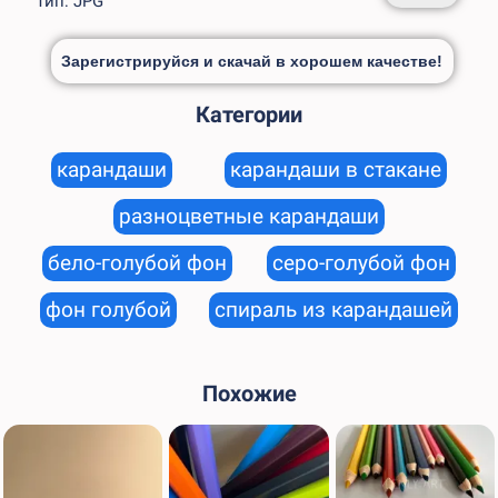
Тип: JPG
Зарегистрируйся и скачай в хорошем качестве!
Категории
карандаши
карандаши в стакане
разноцветные карандаши
бело-голубой фон
серо-голубой фон
фон голубой
спираль из карандашей
Похожие