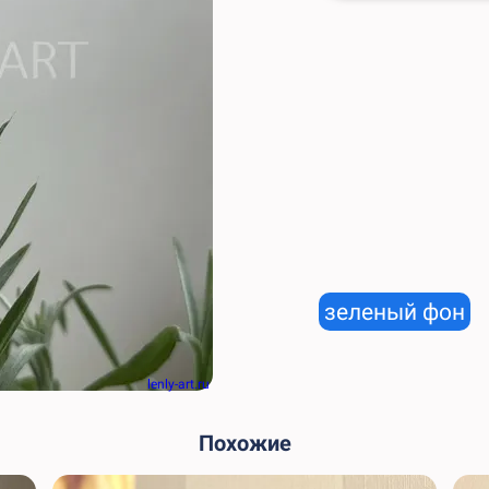
зеленый фон
lenly-art.ru
Похожие