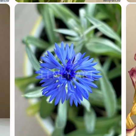
-art.ru
lenly-art.ru