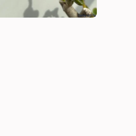
lenly-art.ru