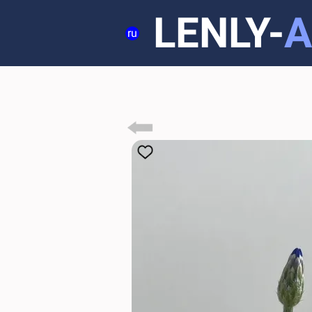
LENLY-
A
ru