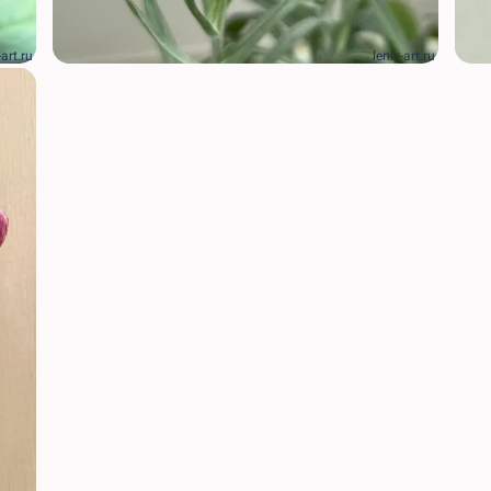
-art.ru
lenly-art.ru